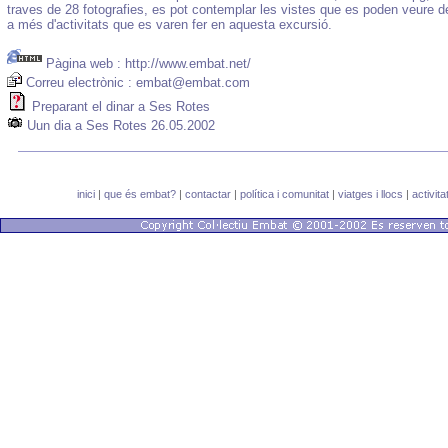
traves de 28 fotografies, es pot contemplar les vistes que es poden veure d
a més d'activitats que es varen fer en aquesta excursió.
Pàgina web :
http://www.embat.net/
Correu electrònic :
embat@embat.com
Preparant el dinar a Ses Rotes
Uun dia a Ses Rotes 26.05.2002
inici
|
que és embat?
|
contactar
|
política i comunitat
|
viatges i llocs
|
activita