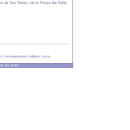
es de Ses Rotes i de la Penya del Rafal,
ts
|
recomanacions
|
enllaços |
arxiu