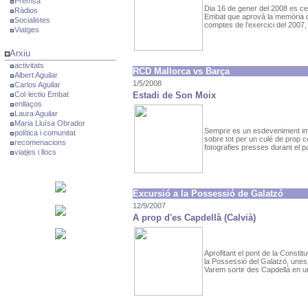
Premsa
Dia 16 de gener del 2008 es cel
Ràdios
Embat que aprovà la memòria d’ac
Socialistes
comptes de l’exercici del 2007, 
Viatges
Arxiu
activitats
RCD Mallorca vs Barça
Albert Aguilar
1/5/2008
Carlos Aguilar
Col·lectiu Embat
Estadi de Son Moix
enllaços
Laura Aguilar
Maria Lluïsa Obrador
Sempre es un esdeveniment imp
política i comunitat
sobre tot per un culé de prop co
recomenacions
fotografies presses durant el par
viatjes i llocs
Excursió a la Possessió de Galatzó
12/9/2007
A prop d'es Capdellà (Calvià)
Aprofitant el pont de la Consti
la Possessió del Galatzó, une
Varem sortir des Capdellà en un