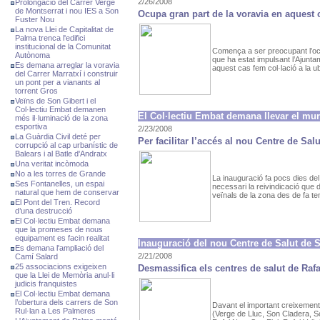
2/26/2008
Prolongació del Carrer Verge
de Montserrat i nou IES a Son
Ocupa gran part de la voravia en aquest c
Fuster Nou
La nova Llei de Capitalitat de
Palma trenca l'edifici
institucional de la Comunitat
Comença a ser preocupant l’ocu
Autònoma
que ha estat impulsant l’Ajunt
Es demana arreglar la voravia
aquest cas fem col·lació a la ub
del Carrer Marratxí i construir
un pont per a vianants al
torrent Gros
Veïns de Son Gibert i el
Col·lectiu Embat demanen
El Col·lectiu Embat demana llevar el mur
més il·luminació de la zona
esportiva
2/23/2008
La Guàrdia Civil deté per
Per facilitar l’accés al nou Centre de Sal
corrupció al cap urbanístic de
Balears i al Batle d'Andratx
Una veritat incòmoda
No a les torres de Grande
La inauguració fa pocs dies de
Ses Fontanelles, un espai
necessari la reivindicació que 
natural que hem de conservar
veïnals de la zona des de fa te
El Pont del Tren. Record
d’una destrucció
El Col·lectiu Embat demana
que la promeses de nous
equipament es facin realitat
Inauguració del nou Centre de Salut de 
Es demana l'ampliació del
2/21/2008
Camí Salard
25 associacions exigeixen
Desmassifica els centres de salut de Rafa
que la Llei de Memòria anul·li
judicis franquistes
El Col·lectiu Embat demana
l’obertura dels carrers de Son
Davant el important creixement
Rul·lan a Les Palmeres
(Verge de Lluc, Son Cladera, S