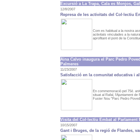
Excursió a La Trapa, Cala es Monjos, Gal
12/8/2007
Represa de les activitats del Col·lectiu 
Com es habitual a la nostra asso
activitats vinculades a la nat
aprofitant el pont de la Constituc
Aina Calvo inaugura el Parc Pedro Poveda
Palmeres
11/23/2007
Satisfacció en la comunitat educativa i al
En commemoració pel 75è. aniv
situat al Rafal, l'Ajuntament 
Fuster Nou "Parc Pedro Poveda".
Visita del Col·lectiu Embat al Parlament
10/15/2007
Gant i Bruges, de la regió de Flandes, va