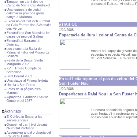
Primària del Col·legi Pedro Pov
Tanquen un camí des de
possessió Raixeta, vinculat a R
Camp de Mar a Cap Andritxol
Una tempesta de pluja i
calamarsa provoca greus
danys a Mallorca
Excursió del Col·lectiu Embat
aTIÀrFOC
de Cala Estreta fins S’Arenalet
des Verger
1/20/2008
Excursió de Son Massip a les
Espectacle de llum i color al Centre de C
cases de neu del Galileu
Excursió al Barranc de
Biniaraix
Les vistes a la Badia de
Amb el nou equip de govern de
Palma, el millor del Museu Es
espectacle especial visual i par
Baluard
de Sant Sebastià. El Col·lectiu
Festa de la Beata. Santa
Margalida 2002.
XVIII Trofeu Compte de
Barcelona
Sant Bernat 2002
Es sol·licita repintar el pas de zebra del 
Una viatge al Pirineu lleidetà
Son Fuster Nou
Un dia a Ses Rotes
1/20/2008
Fotos de la pàgina d'en
Marcos
Desperfectes a Rafal Nou i a Son Fuster
Alpujarras, Granada i Sevilla.
Octubre del 1987
La nostra associació segueix 
Activitats
quan l’estat d’infraestructures
El Col·lectiu Embat a les
ocasió hem sol·licitat el repinta
xarxes socials
Ocupen el carril bici davant
l’Autoritat Portuària
Assemblea anual ordinària del
Col·lectiu Embat