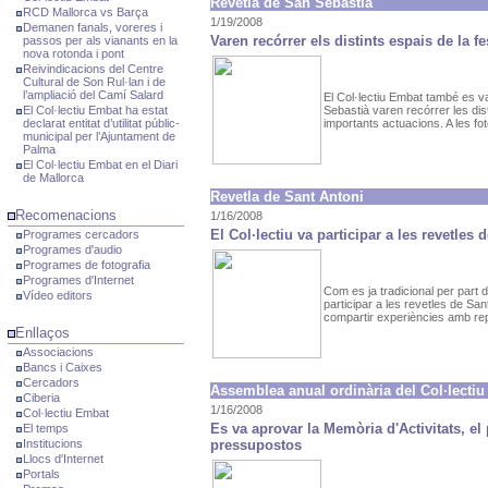
Revetla de San Sebastià
RCD Mallorca vs Barça
1/19/2008
Demanen fanals, voreres i
Varen recórrer els distints espais de la fe
passos per als vianants en la
nova rotonda i pont
Reivindicacions del Centre
Cultural de Son Rul·lan i de
l’ampliació del Camí Salard
El Col·lectiu Embat també es v
El Col·lectiu Embat ha estat
Sebastià varen recórrer les dis
declarat entitat d’utilitat públic-
importants actuacions. A les fot
municipal per l’Ajuntament de
Palma
El Col·lectiu Embat en el Diari
de Mallorca
Revetla de Sant Antoni
Recomenacions
1/16/2008
El Col·lectiu va participar a les revetles d
Programes cercadors
Programes d'audio
Programes de fotografia
Programes d'Internet
Com es ja tradicional per part d
Vídeo editors
participar a les revetles de Sant
compartir experiències amb rep
Enllaços
Associacions
Bancs i Caixes
Cercadors
Assemblea anual ordinària del Col·lecti
Ciberia
1/16/2008
Col·lectiu Embat
Es va aprovar la Memòria d'Activitats, el 
El temps
Institucions
pressupostos
Llocs d'Internet
Portals