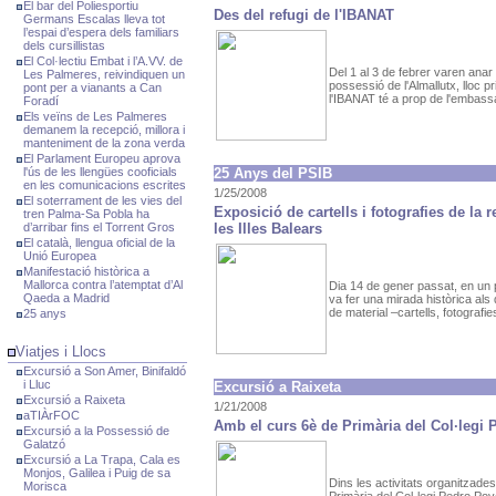
El bar del Poliesportiu
Des del refugi de l'IBANAT
Germans Escalas lleva tot
l’espai d’espera dels familiars
dels cursillistas
El Col·lectiu Embat i l’A.VV. de
Del 1 al 3 de febrer varen anar 
Les Palmeres, reivindiquen un
possessió de l'Almallutx, lloc pr
pont per a vianants a Can
l'IBANAT té a prop de l'embass
Foradí
Els veïns de Les Palmeres
demanem la recepció, millora i
manteniment de la zona verda
El Parlament Europeu aprova
l'ús de les llengües cooficials
25 Anys del PSIB
en les comunicacions escrites
1/25/2008
El soterrament de les vies del
Exposició de cartells i fotografies de la r
tren Palma-Sa Pobla ha
d’arribar fins el Torrent Gros
les Illes Balears
El català, llengua oficial de la
Unió Europea
Manifestació històrica a
Mallorca contra l’atemptat d’Al
Dia 14 de gener passat, en un p
Qaeda a Madrid
va fer una mirada històrica als
de material –cartells, fotografies,
25 anys
Viatjes i Llocs
Excursió a Son Amer, Binifaldó
i Lluc
Excursió a Raixeta
Excursió a Raixeta
1/21/2008
aTIÀrFOC
Amb el curs 6è de Primària del Col·legi
Excursió a la Possessió de
Galatzó
Excursió a La Trapa, Cala es
Monjos, Galilea i Puig de sa
Dins les activitats organitzade
Morisca