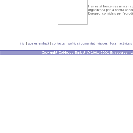
Han estat trenta-tres amics i c
organitzada per la nostra assoc
Europeu, convidats per l’eurodi
inici
|
que és embat?
|
contactar
|
política i comunitat
|
viatges i llocs
|
activitats