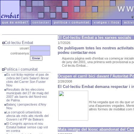
El Col·lectiu Embat a les xarxes socials
Col·lectiu Embat
1/7/2026
On publiquem totes les nostres activitats
usuari:
podeu contactar-nos
contrasenya:
Aquesta pàgina web d'embat va començar inicialm
de juny del 2001, una primera web provisional a pa
Col·lectiu Embat...
Política i comunitat
Es sol·licita repintar el pas de
Ocupen el carril bici davant l’Autoritat P
zebra del Camí Salard i llevar
2/28/2008
clots del Carrer Son Fuster
Nou
El Col·lectiu Embat demana respectar i i
Resultats de les eleccions
municipals del 27 de maig del
2007 als barris del Nord-est
de Palma
Hi ha vegada que es diu que un
Balanç i perspectives d’Any
una d’aquestes vegades. Mentr
Nou
altres formes de mobilitat com l’ú
La corrupció urbanística
afecta als més alts nivells del
Govern i el PP de Balears
El Congrés aprova el nou
Estatut balear sense cap vot
Mala imatge del kiosc abandonat del Car
en contra