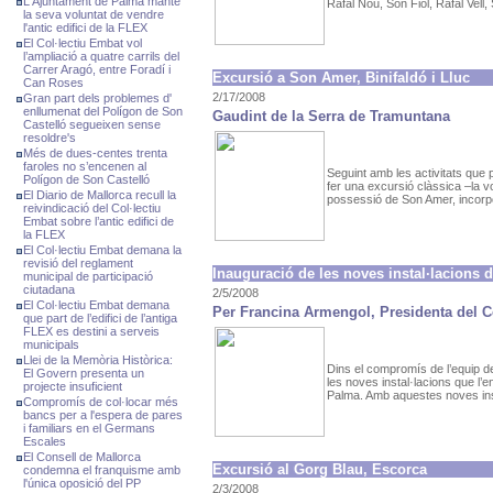
L'Ajuntament de Palma manté
Rafal Nou, Son Fiol, Rafal Vell,
la seva voluntat de vendre
l'antic edifici de la FLEX
El Col·lectiu Embat vol
l’ampliació a quatre carrils del
Carrer Aragó, entre Foradí i
Excursió a Son Amer, Binifaldó i Lluc
Can Roses
2/17/2008
Gran part dels problemes d'
enllumenat del Polígon de Son
Gaudint de la Serra de Tramuntana
Castelló segueixen sense
resoldre's
Més de dues-centes trenta
faroles no s’encenen al
Seguint amb les activitats que
Polígon de Son Castelló
fer una excursió clàssica –la vo
El Diario de Mallorca recull la
possessió de Son Amer, incorpo
reivindicació del Col·lectiu
Embat sobre l’antic edifici de
la FLEX
El Col·lectiu Embat demana la
revisió del reglament
Inauguració de les noves instal·lacions
municipal de participació
ciutadana
2/5/2008
El Col·lectiu Embat demana
Per Francina Armengol, Presidenta del C
que part de l’edifici de l’antiga
FLEX es destini a serveis
municipals
Llei de la Memòria Històrica:
Dins el compromís de l’equip d
El Govern presenta un
les noves instal·lacions que l’
projecte insuficient
Palma. Amb aquestes noves inst
Compromís de col·locar més
bancs per a l'espera de pares
i familiars en el Germans
Escales
El Consell de Mallorca
Excursió al Gorg Blau, Escorca
condemna el franquisme amb
l'única oposició del PP
2/3/2008